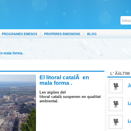
|
|
PROGRAMES EMESOS
PROPERES EMISSIONS
BLOG
 en mala forma .
L' ÃšLTI
El litoral catalÃ en
mala forma .
J
Les
aigües
del
litoral
català
suspenen
en qualitat
ambiental.
L
L