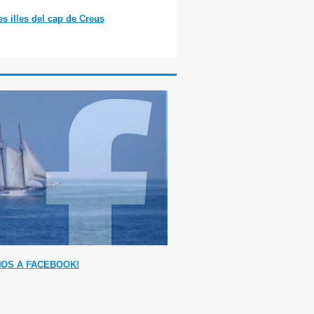
es illes del cap de Creus
OS A FACEBOOK!