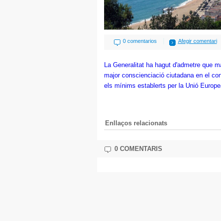
|
0 comentarios
Afegir comentari
La Generalitat ha hagut
d'admetre
que
ma
major
conscienciació
ciutadana
en el con
els
mínims
estable
rts per la
Unió
Europe
Enllaços relacionats
0 COMENTARIS