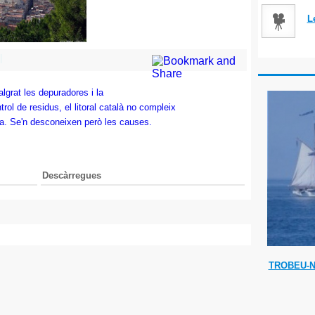
L
|
lgrat
les depuradores i
la
trol de residus, el litoral
català
no compleix
a. Se'n de
sconeixen però les causes.
Descàrregues
TROBEU-N