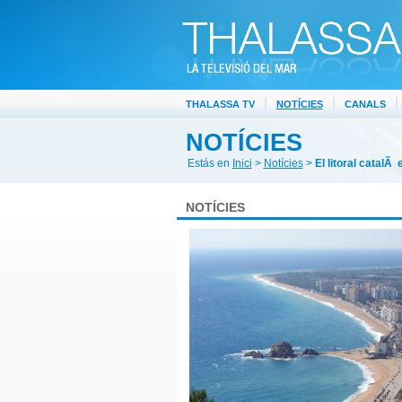
|
|
|
THALASSA TV
NOTÍCIES
CANALS
NOTÍCIES
Estás en
Inici
>
Notícies
>
El litoral catalÃ
NOTÍCIES