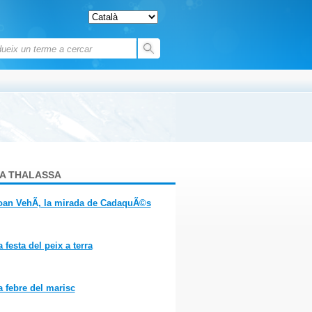
M A THALASSA
oan VehÃ­, la mirada de CadaquÃ©s
a festa del peix a terra
a febre del marisc