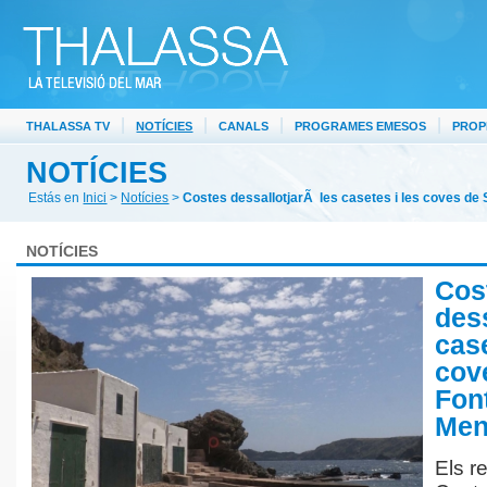
|
|
|
|
THALASSA TV
NOTÍCIES
CANALS
PROGRAMES EMESOS
PROP
NOTÍCIES
Estás en
Inici
>
Notícies
>
Costes dessallotjarÃ les casetes i les coves de
NOTÍCIES
Cos
des
case
cov
Font
Men
Els r