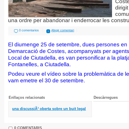
Coste
dirigi
comun
una ordre per abandonar i enderrocar les constr
|
|
0 comentarios
Afegir comentari
El diumenge 25 de setembre, dues persones en
Demarcació de Costes, acompanyats per agents 
Local de Ciutadella, es van personificar a la plat
Fontanelles, a Ciutadella.
Podeu veure el vídeo sobre la problemàtica de l
vam emetre el 30 de setembre.
Enllaços relacionats
Descàrregues
una discussiÃ³ oberta sobre un buit legal
0 COMENTARIS