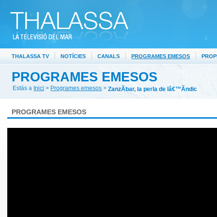
|
|
|
|
THALASSA TV
NOTÍCIES
CANALS
PROGRAMES EMESOS
PROP
PROGRAMES EMESOS
Estás a
Inici
>
Programes emesos
>
ZanzÃ­bar, la perla de lâ€™Ãndic
PROGRAMES EMESOS