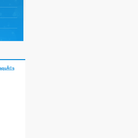
daquÃ©s