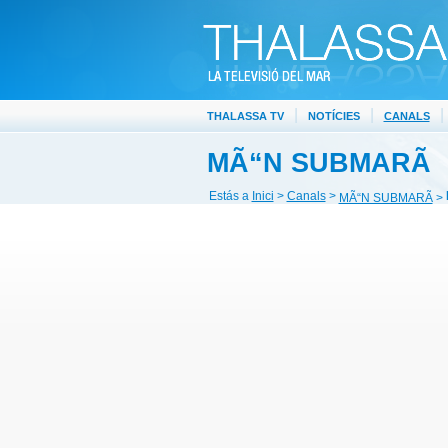
|
|
|
THALASSA TV
NOTÍCIES
CANALS
MÃ“N SUBMARÃ
Estás a
Inici
>
Canals
>
MÃ“N SUBMARÃ
>