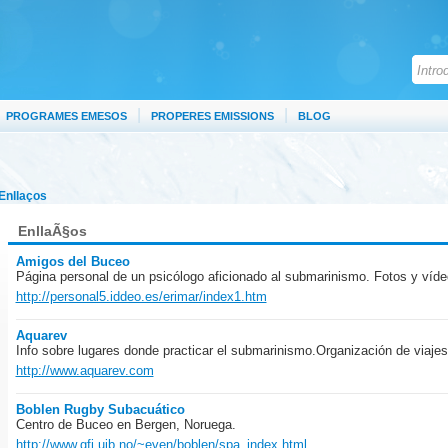
|
|
PROGRAMES EMESOS
PROPERES EMISSIONS
BLOG
Enllaços
EnllaÃ§os
Amigos del Buceo
Página personal de un psicólogo aficionado al submarinismo. Fotos y víde
http://personal5.iddeo.es/erimar/index1.htm
Aquarev
Info sobre lugares donde practicar el submarinismo.Organización de viajes
http://www.aquarev.com
Boblen Rugby Subacuático
Centro de Buceo en Bergen, Noruega.
http://www.gfi.uib.no/~even/boblen/spa_index.html