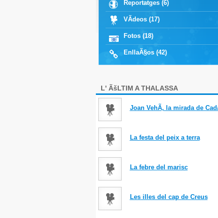
Reportatges (6)
VÃ­deos (17)
Fotos (18)
EnllaÃ§os (42)
L' ÃšLTIM A THALASSA
Joan VehÃ­, la mirada de Ca
La festa del peix a terra
La febre del marisc
Les illes del cap de Creus