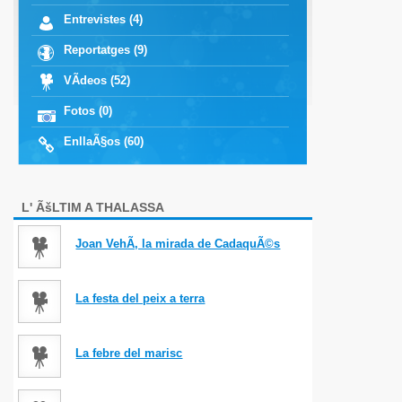
Entrevistes (4)
Reportatges (9)
VÃ­deos (52)
Fotos (0)
EnllaÃ§os (60)
L' ÃšLTIM A THALASSA
Joan VehÃ­, la mirada de CadaquÃ©s
La festa del peix a terra
La febre del marisc