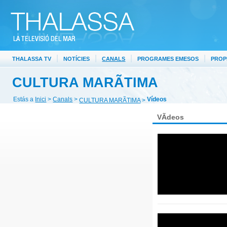
|
|
|
|
THALASSA TV
NOTÍCIES
CANALS
PROGRAMES EMESOS
PROP
CULTURA MARÃTIMA
Estás a
Inici
>
Canals
>
Vídeos
CULTURA MARÃTIMA
>
VÃ­deos