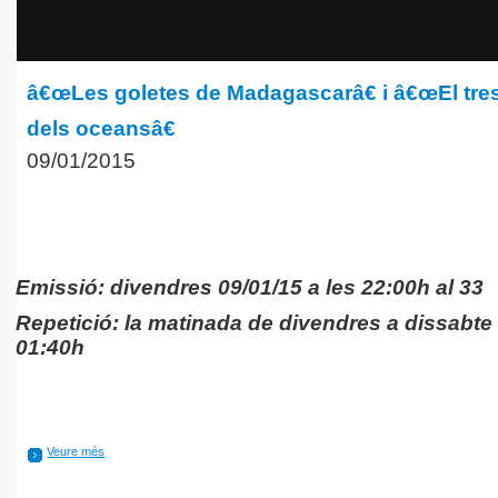
â€œLes goletes de Madagascarâ€ i â€œEl tr
dels oceansâ€
09/01/2015
Emissió: divendres 09/01/15 a les 22:00h al 33
Repetició:
la matinada de divendres a dissabte 
01:40h
Veure més