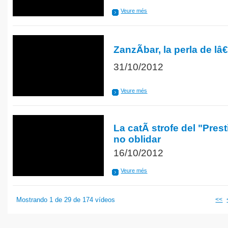
Veure més
ZanzÃ­bar, la perla de l
31/10/2012
Veure més
La catÃ strofe del "Pres
no oblidar
16/10/2012
Veure més
Mostrando 1 de 29 de 174 vídeos
<<