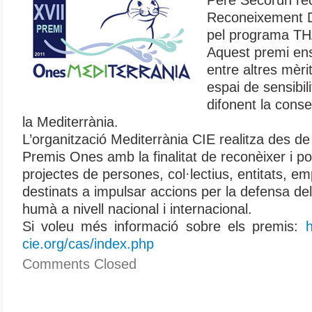
Pere Secorún reco
Reconeixement Dif
pel programa T
Aquest premi ens
entre altres mèri
espai de sensibil
difonent la cons
la Mediterrània.
L’organització Mediterrània CIE realitza des de
Premis Ones amb la finalitat de reconèixer i pote
projectes de persones, col·lectius, entitats, emp
destinats a impulsar accions per la defensa del
humà a nivell nacional i internacional.
Si voleu més informació sobre els premis:
h
cie.org/cas/index.php
Comments Closed