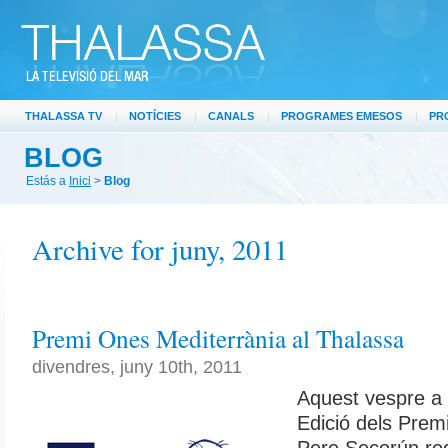
THALASSA TV
|
NOTÍCIES
|
CANALS
|
PROGRAMES EMESOS
|
PR
BLOG
Estás a
Inici
>
Blog
Archive for juny, 2011
Premi Ones Mediterrània al Thalassa
divendres, juny 10th, 2011
Aquest vespre a S
Edició dels Prem