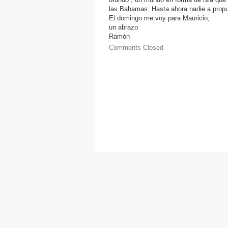
las Bahamas. Hasta ahora nadie a propue
El domingo me voy para Mauricio,
un abrazo
Ramón
Comments Closed
©2010 Thalassa. Tots els drets reservats