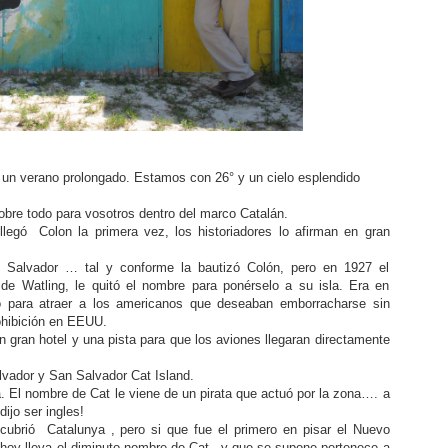
 un verano prolongado. Estamos con 26° y un cielo esplendido
sobre todo para vosotros dentro del marco Catalán.
legó Colon la primera vez, los historiadores lo afirman en gran
n Salvador … tal y conforme la bautizó Colón, pero en 1927 el
 de Watling, le quitó el nombre para ponérselo a su isla. Era en
ó para atraer a los americanos que deseaban emborracharse sin
rohibición en EEUU.
 gran hotel y una pista para que los aviones llegaran directamente
vador y San Salvador Cat Island.
a. El nombre de Cat le viene de un pirata que actuó por la zona…. a
ijo ser ingles!
ubrió Catalunya , pero si que fue el primero en pisar el Nuevo
hoy lleva el diminuto nombre de Cat.. y que se supone pertenece a