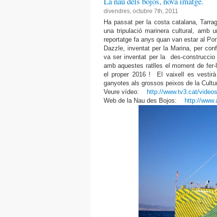
La nau dels bojos, nova imatge.
divendres, octubre 7th, 2011
Ha passat per la costa catalana, Tarra
una tripulació marinera cultural, amb 
reportatge fa anys quan van estar al P
Dazzle, inventat per la Marina, per co
va ser inventat per la des-construccio 
amb aquestes ratlles el moment de fer-li
el proper 2016 ! El vaixell es vestir
ganyotes als grossos peixos de la Cultu
Veure vídeo:
http://www.tv3.cat/video
Web de la Nau des Bojos:
http://www.