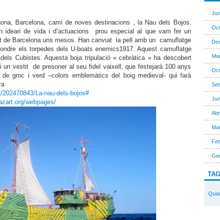
Jun
gona, Barcelona, camí de noves destinacions , la Nau dels Bojos.
Oct
un ideari de vida i d’actuacions prou especial al que vam fer un
ort de Barcelona uns mesos. Han canviat la pell amb un camuflatge
De
nfondre els torpedes dels U-boats enemics1917. Aquest camuflatge
Mar
dels Cubistes. Aquesta boja tripulació « cebràtica » ha descobert
 un vestit de presoner al seu fidel vaixell, que festejarà 100 anys
Oct
à de groc i verd –colors emblemàtics del boig medieval- qui farà
ra
Set
s/202470843/La-nau-dels-bojos#
Jun
azart.org/webpages/
Abr
Mar
Feb
Gen
TA
Quad