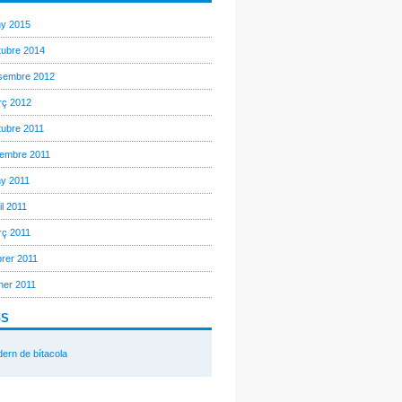
y 2015
ubre 2014
sembre 2012
ç 2012
ubre 2011
embre 2011
y 2011
il 2011
ç 2011
rer 2011
er 2011
GS
ern de bítacola