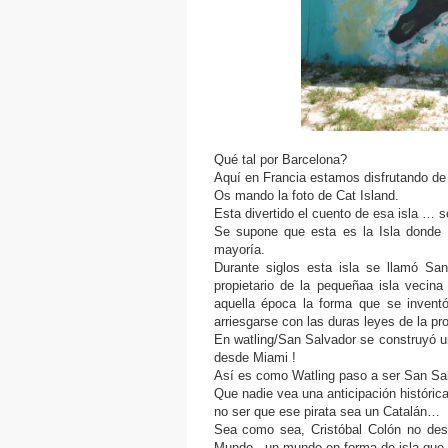
Qué tal por Barcelona?
Aquí en Francia estamos disfrutando de
Os mando la foto de Cat Island.
Esta divertido el cuento de esa isla … 
Se supone que esta es la Isla donde l
mayoría.
Durante siglos esta isla se llamó Sa
propietario de la pequeñaa isla vecina
aquella época la forma que se invent
arriesgarse con las duras leyes de la p
En watling/San Salvador se construyó un
desde Miami !
Así es como Watling paso a ser San Sal
Que nadie vea una anticipación históric
no ser que ese pirata sea un Catalán… d
Sea como sea, Cristóbal Colón no desc
Mundo , un mundo en forma de isla que 