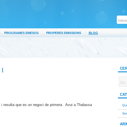
|
PROGRAMES EMESOS
|
PROPERES EMISSIONS
|
BLOG
11
CER
CAT
 i resulta que es un negoci de primera. Avui a Thalassa
Qua
Sen
ARX