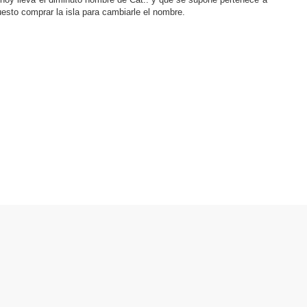
sto comprar la isla para cambiarle el nombre.
Política de privacitat
|
Avís legal
|
Mapa web
|
Contacte
Segueix-nos a.