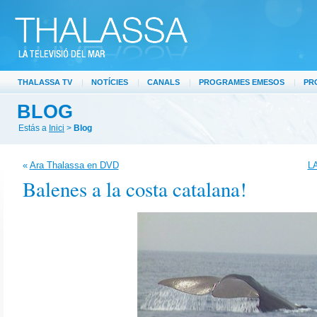
THALASSA TV
|
NOTÍCIES
|
CANALS
|
PROGRAMES EMESOS
|
PR
BLOG
Estás a
Inici
>
Blog
«
Ara Thalassa en DVD
LA
Balenes a la costa catalana!